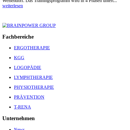
Weisendorf. Das Trainingsprogramm wird in 4 Phasen untert...
weiterlesen
Fachbereiche
ERGOTHERAPIE
KGG
LOGOPÄDIE
LYMPHTHERAPIE
PHYSIOTHERAPIE
PRÄVENTION
T-RENA
Unternehmen
News